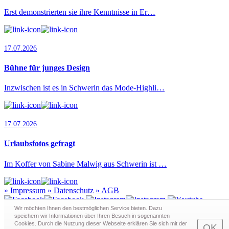
Erst demonstrierten sie ihre Kenntnisse in Er…
17.07.2026
Bühne für junges Design
Inzwischen ist es in Schwerin das Mode-Highli…
17.07.2026
Urlaubsfotos gefragt
Im Koffer von Sabine Malwig aus Schwerin ist …
»
Impressum
»
Datenschutz
»
AGB
Wir möchten Ihnen den bestmöglichen Service bieten. Dazu
speichern wir Informationen über Ihren Besuch in sogenann­ten
Cookies. Durch die Nutzung dieser Webseite erklären Sie sich mit der
Redaktion · Graf-Schack-Alle 8 · 19053 Schwerin
OK