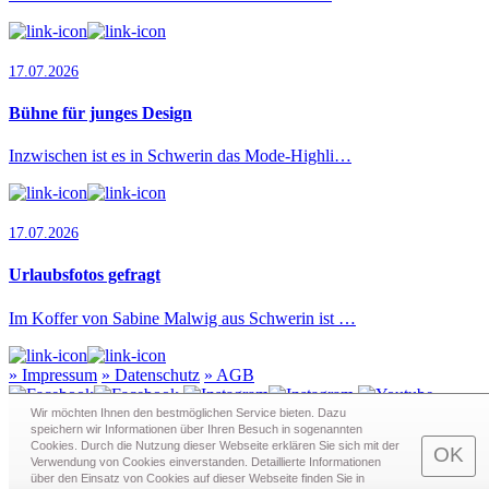
17.07.2026
Bühne für junges Design
Inzwischen ist es in Schwerin das Mode-Highli…
17.07.2026
Urlaubsfotos gefragt
Im Koffer von Sabine Malwig aus Schwerin ist …
»
Impressum
»
Datenschutz
»
AGB
Wir möchten Ihnen den bestmöglichen Service bieten. Dazu
speichern wir Informationen über Ihren Besuch in sogenann­ten
Cookies. Durch die Nutzung dieser Webseite erklären Sie sich mit der
Redaktion · Graf-Schack-Alle 8 · 19053 Schwerin
OK
Verwendung von Cookies einverstanden. Detaillierte Informationen
Telefon:
0385 - 63 83 281
· Fax: 0385 - 63 83 279 · Mail:
über den Einsatz von Cookies auf dieser Webseite finden Sie in