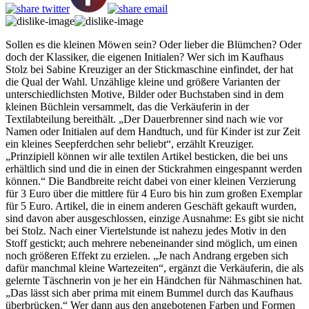
Sollen es die kleinen Möwen sein? Oder lieber die Blümchen? Oder
doch der Klassiker, die eigenen Initialen? Wer sich im Kaufhaus
Stolz bei Sabine Kreuziger an der Stickmaschine einfindet, der hat
die Qual der Wahl. Unzählige kleine und größere Varianten der
unterschiedlichsten Motive, Bilder oder Buchstaben sind in dem
kleinen Büchlein versammelt, das die Verkäuferin in der
Textilabteilung bereithält. „Der Dauerbrenner sind nach wie vor
Namen oder Initialen auf dem Handtuch, und für Kinder ist zur Zeit
ein kleines Seepferdchen sehr beliebt“, erzählt Kreuziger.
„Prinzipiell können wir alle textilen Artikel besticken, die bei uns
erhältlich sind und die in einen der Stickrahmen eingespannt werden
können.“ Die Bandbreite reicht dabei von einer kleinen Verzierung
für 3 Euro über die mittlere für 4 Euro bis hin zum großen Exemplar
für 5 Euro. Artikel, die in einem anderen Geschäft gekauft wurden,
sind davon aber ausgeschlossen, einzige Ausnahme: Es gibt sie nicht
bei Stolz. Nach einer Viertelstunde ist nahezu jedes Motiv in den
Stoff gestickt; auch mehrere nebeneinander sind möglich, um einen
noch größeren Effekt zu erzielen. „Je nach Andrang ergeben sich
dafür manchmal kleine Wartezeiten“, ergänzt die Verkäuferin, die als
gelernte Täschnerin von je her ein Händchen für Nähmaschinen hat.
„Das lässt sich aber prima mit einem Bummel durch das Kaufhaus
überbrücken.“ Wer dann aus den angebotenen Farben und Formen