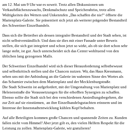
am 12. Mai um 9 Uhr war es soweit. Trotz allen Diskussionen um
Verkaufsflächenzuwachs, Denkmalschutz und Speicherabriss, trotz allen
Widrigkeiten des Wetters und Unkenrufen „Das schaffen die nie!“ öffnete die
Marienplatz-Galerie. Sie präsentiert sich jetzt als weiterer prägender Bestandteil
des Schweriner Einzelhandels.
Dass sich die Betreiber als dessen integraler Bestandteil und der Stadt sehen, ist
nicht selbstverständlich. Und dass sie dies mit einer Fassade unter Beweis
stellen, die sich gut integriert und schon jetzt so wirkt, als ob sie dort schon sehr
lange steht, ist gut. Auch unterscheidet sich das Center wohltuend von den
üblichen lang gezogenen Malls.
Der Schweriner Einzelhandel wird sich dieser Herausforderung selbstbewusst
und selbstkritisch stellen und die Chancen nutzen. Wir, das Haus Kressmann,
sehen uns mit der Anbindung an die Galerie im wahrsten Sinne des Wortes als
das Scharnier zwischen dem Marienplatz und der Mecklenburgstraße.
Die Stadt Schwerin ist aufgefordert, mit der Umgestaltung von Marienplatz und
Helenenstraße die Voraussetzungen für die erhofften Synergien zu schaffen.
Ebenso sollte die Stadt sich bei den verschiedenen Ansiedlungsbegehren, die
zur Zeit auf sie einstürmen,
an ihre Einzelhandelsgutachten erinnern und im
Interesse der Innenstadtentwicklung kühlen Kopf behalten.
Auf alle Beteiligten kommen große Chancen und spannende Zeiten zu. Kunden
fallen nicht vom Himmel! Aber jetzt gilt es, den vielen Helfern Respekt für die
Leistung zu zollen. Marienplatz-Galerie, wir gratulieren!