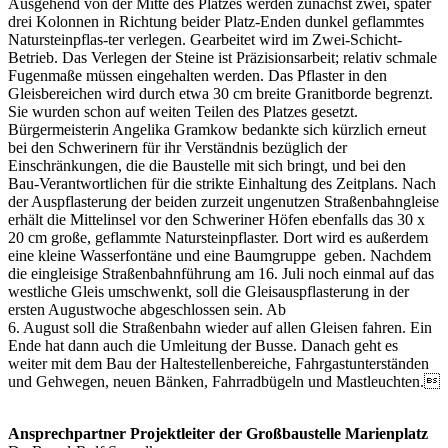
Ausgehend von der Mitte des Platzes werden zunächst zwei, später
drei Kolonnen in Richtung beider Platz-Enden dunkel geflammtes
Natursteinpflas-ter verlegen. Gearbeitet wird im Zwei-Schicht-
Betrieb. Das Verlegen der Steine ist Präzisionsarbeit; relativ schmale
Fugenmaße müssen eingehalten werden. Das Pflaster in den
Gleisbereichen wird durch etwa 30 cm breite Granitborde begrenzt.
Sie wurden schon auf weiten Teilen des Platzes gesetzt.
Bürgermeisterin Angelika Gramkow bedankte sich kürzlich erneut
bei den Schwerinern für ihr Verständnis bezüglich der
Einschränkungen, die die Baustelle mit sich bringt, und bei den
Bau-Verantwortlichen für die strikte Einhaltung des Zeitplans. Nach
der Auspflasterung der beiden zurzeit ungenutzen Straßenbahngleise
erhält die Mittelinsel vor den Schweriner Höfen ebenfalls das 30 x
20 cm große, geflammte Natursteinpflaster. Dort wird es außerdem
eine kleine Wasserfontäne und eine Baumgruppe geben. Nachdem
die eingleisige Straßenbahnführung am 16. Juli noch einmal auf das
westliche Gleis umschwenkt, soll die Gleisauspflasterung in der
ersten Augustwoche abgeschlossen sein. Ab
6. August soll die Straßenbahn wieder auf allen Gleisen fahren. Ein
Ende hat dann auch die Umleitung der Busse. Danach geht es
weiter mit dem Bau der Haltestellenbereiche, Fahrgastunterständen
und Gehwegen, neuen Bänken, Fahrradbügeln und Mastleuchten.
Ansprechpartner Projektleiter der Großbaustelle Marienplatz