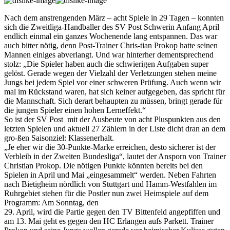
Nach dem anstrengenden März – acht Spiele in 29 Tagen – konnten
sich die Zweitliga-Handballer des SV Post Schwerin Anfang April
endlich einmal ein ganzes Wochenende lang entspannen. Das war
auch bitter nötig, denn Post-Trainer Chris-tian Prokop hatte seinen
Mannen einiges abverlangt. Und war hinterher dementsprechend
stolz: „Die Spieler haben auch die schwierigen Aufgaben super
gelöst. Gerade wegen der Vielzahl der Verletzungen stehen meine
Jungs bei jedem Spiel vor einer schweren Prüfung. Auch wenn wir
mal im Rückstand waren, hat sich keiner aufgegeben, das spricht für
die Mannschaft. Sich derart behaupten zu müssen, bringt gerade für
die jungen Spieler einen hohen Lerneffekt.“
So ist der SV Post mit der Ausbeute von acht Pluspunkten aus den
letzten Spielen und aktuell 27 Zählern in der Liste dicht dran an dem
gro-ßen Saisonziel: Klassenerhalt.
„Je eher wir die 30-Punkte-Marke erreichen, desto sicherer ist der
Verbleib in der Zweiten Bundesliga“, lautet der Ansporn von Trainer
Christian Prokop. Die nötigen Punkte könnten bereits bei den
Spielen in April und Mai „eingesammelt“ werden. Neben Fahrten
nach Bietigheim nördlich von Stuttgart und Hamm-Westfahlen im
Ruhrgebiet stehen für die Postler nun zwei Heimspiele auf dem
Programm: Am Sonntag, den
29. April, wird die Partie gegen den TV Bittenfeld angepfiffen und
am 13. Mai geht es gegen den HC Erlangen aufs Parkett. Trainer