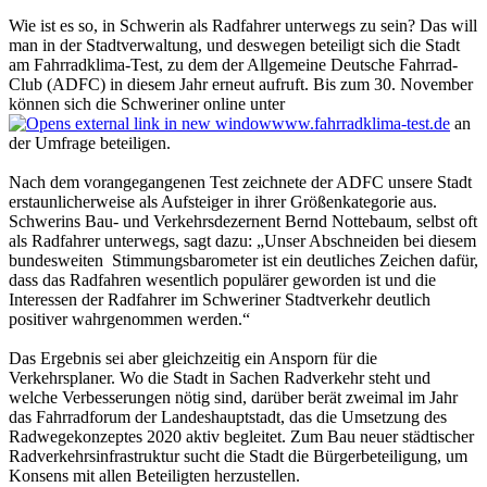
Wie ist es so, in Schwerin als Radfahrer unterwegs zu sein? Das will
man in der Stadtverwaltung, und deswegen beteiligt sich die Stadt
am Fahrradklima-Test, zu dem der Allgemeine Deutsche Fahrrad-
Club (ADFC) in diesem Jahr erneut aufruft. Bis zum 30. November
können sich die Schweriner online unter
www.fahrradklima-test.de
an
der Umfrage beteiligen.
Nach dem vorangegangenen Test zeichnete der ADFC unsere Stadt
erstaunlicherweise als Aufsteiger in ihrer Größenkategorie aus.
Schwe­rins Bau- und Verkehrsdezernent Bernd Nottebaum, selbst oft
als Radfahrer unterwegs, sagt dazu: „Unser Abschneiden bei diesem
bundesweiten Stimmungsbarometer ist ein deutliches Zeichen dafür,
dass das Radfahren wesentlich populärer geworden ist und die
Interessen der Radfahrer im Schweriner Stadtverkehr deutlich
positiver wahrgenommen werden.“
Das Ergebnis sei aber gleichzeitig ein Ansporn für die
Verkehrsplaner. Wo die Stadt in Sachen Radverkehr steht und
welche Verbesserungen nötig sind, darüber berät zweimal im Jahr
das Fahrradforum der Landeshauptstadt, das die Umsetzung des
Radwegekonzeptes 2020 aktiv begleitet. Zum Bau neuer städtischer
Radverkehrsinfrastruktur sucht die Stadt die Bürgerbeteiligung, um
Konsens mit allen Beteiligten herzustellen.