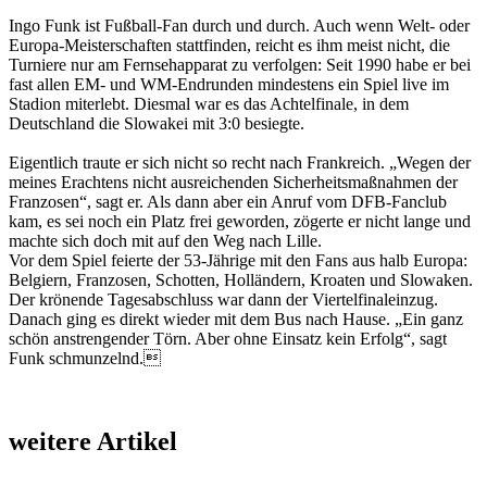
Ingo Funk ist Fußball-Fan durch und durch. Auch wenn Welt- oder
Europa-Meisterschaften stattfinden, reicht es ihm meist nicht, die
Turniere nur am Fernsehapparat zu verfolgen: Seit 1990 habe er bei
fast allen EM- und WM-Endrunden mindestens ein Spiel live im
Stadion miterlebt. Diesmal war es das Achtelfinale, in dem
Deutschland die Slowakei mit 3:0 besiegte.
Eigentlich traute er sich nicht so recht nach Frankreich. „Wegen der
meines Erachtens nicht ausreichenden Sicherheitsmaßnahmen der
Franzosen“, sagt er. Als dann aber ein Anruf vom DFB-Fanclub
kam, es sei noch ein Platz frei geworden, zögerte er nicht lange und
machte sich doch mit auf den Weg nach Lille.
Vor dem Spiel feierte der 53-Jährige mit den Fans aus halb Europa:
Belgiern, Franzosen, Schotten, Holländern, Kroaten und Slowaken.
Der krönende Tagesabschluss war dann der Viertelfinal­einzug.
Danach ging es direkt wieder mit dem Bus nach Hause. „Ein ganz
schön anstrengender Törn. Aber ohne Einsatz kein Erfolg“, sagt
Funk schmunzelnd.
weitere Artikel