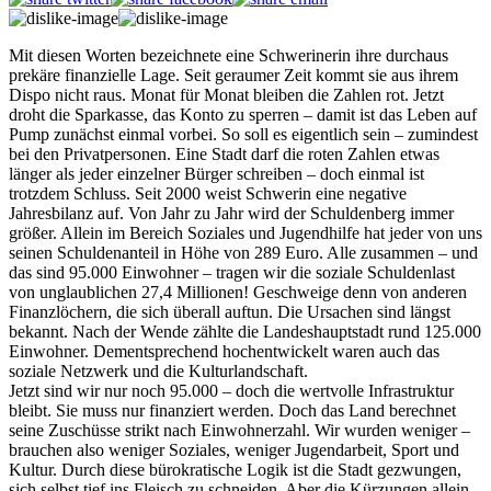
Mit diesen Worten bezeichnete eine Schwerinerin ihre durchaus
prekäre finanzielle Lage. Seit geraumer Zeit kommt sie aus ihrem
Dispo nicht raus. Monat für Monat bleiben die Zahlen rot. Jetzt
droht die Sparkasse, das Konto zu sperren – damit ist das Leben auf
Pump zunächst einmal vorbei. So soll es eigentlich sein – zumindest
bei den Privatpersonen. Eine Stadt darf die roten Zahlen etwas
länger als jeder einzelner Bürger schreiben – doch einmal ist
trotzdem Schluss. Seit 2000 weist Schwerin eine negative
Jahresbilanz auf. Von Jahr zu Jahr wird der Schuldenberg immer
größer. Allein im Bereich Soziales und Jugendhilfe hat jeder von uns
seinen Schuldenanteil in Höhe von 289 Euro. Alle zusammen – und
das sind 95.000 Einwohner – tragen wir die soziale Schuldenlast
von unglaublichen 27,4 Millionen! Geschweige denn von anderen
Finanzlöchern, die sich überall auftun. Die Ursachen sind längst
bekannt. Nach der Wende zählte die Landeshauptstadt rund 125.000
Einwohner. Dementsprechend hochentwickelt waren auch das
soziale Netzwerk und die Kulturlandschaft.
Jetzt sind wir nur noch 95.000 – doch die wertvolle Infrastruktur
bleibt. Sie muss nur finanziert werden. Doch das Land berechnet
seine Zuschüsse strikt nach Einwohnerzahl. Wir wurden weniger –
brauchen also weniger Soziales, weniger Jugendarbeit, Sport und
Kultur. Durch diese bürokratische Logik ist die Stadt gezwungen,
sich selbst tief ins Fleisch zu schneiden. Aber die Kürzungen allein