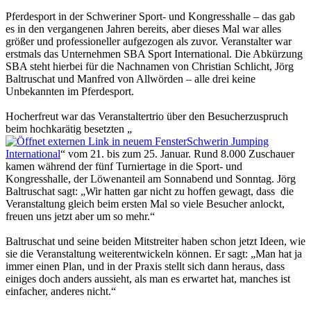
Pferdesport in der Schweriner Sport- und Kongresshalle – das gab
es in den vergangenen Jahren bereits, aber dieses Mal war alles
größer und professioneller aufgezogen als zuvor. Veranstalter war
erstmals das Unternehmen SBA Sport International. Die Abkürzung
SBA steht hierbei für die Nachnamen von Christian Schlicht, Jörg
Baltruschat und Manfred von Allwörden – alle drei keine
Unbekannten im Pferdesport.
Hocherfreut war das Veranstaltertrio über den Besucherzuspruch
beim hochkarätig besetzten „
Schwerin Jumping
International
“ vom 21. bis zum 25. Januar. Rund 8.000 Zuschauer
kamen während der fünf Turniertage in die Sport- und
Kongresshalle, der Löwenanteil am Sonnabend und Sonntag. Jörg
Baltruschat sagt: „Wir hatten gar nicht zu hoffen gewagt, dass die
Veranstaltung gleich beim ersten Mal so viele Besucher anlockt,
freuen uns jetzt aber um so mehr.“
Baltruschat und seine beiden Mitstreiter haben schon jetzt Ideen, wie
sie die Veranstaltung weiterentwickeln können. Er sagt: „Man hat ja
immer einen Plan, und in der Praxis stellt sich dann heraus, dass
einiges doch anders aussieht, als man es erwartet hat, manches ist
einfacher, anderes nicht.“