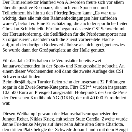
Der Turnierdirektor Manfred von Allwörden freute sich vor allem
über die positive Resonanz, die auch von Sponsoren und
Teilnehmern bis hin zu den Pferdepflegern kam: „Es war uns
wichtig, dass alle mit den Rahmenbedingungen hier zufrieden
waren“, betont er. Eine Einschätzung, die auch der sportliche Leiter
Christian Schlicht teilt. Für ihn begann das erste CSI Schwerin mit
der Herausforderung, die Stellflächen für die Pferdetransporter neu
zu organisieren, nachdem sich die zuerst vorbereitete Fläche
aufgrund der dortigen Bodenverhältnisse als nicht geeignet erwies.
So wurde dann der Großparkplatz an der Halle genutzt.
Für das Jahr 2016 haben die Veranstalter bereits zwei
Januarwochenenden in der Sport- und Kongresshalle gebucht. An
einem dieser Wochenenden soll dann die zweite Auflage des CSI
Schwerin stattfinden.
Beim diesjährigen Turnier fielen zehn der insgesamt 32 Prüfungen
sogar in die Zwei-Sterne-Kategorie. Fürs CSI** wurden insgesamt
102.500 Euro an Preisgeld ausgezahlt. Höhepunkt: der Große Preis
der Deutschen Kreditbank AG (DKB), der mit 40.000 Euro dotiert
war.
Diesen Wettkampf gewann der Mannschaftseuropameister der
Jungen Reiter, Niklas Krieg, mit seiner Stute Carella. Zweite wurde
Janne Friederike Meyer auf ihrer zehn Jahre alten Stute Charlotta,
den dritten Platz belegte der Schwede Johan Lundh mit dem Hengst